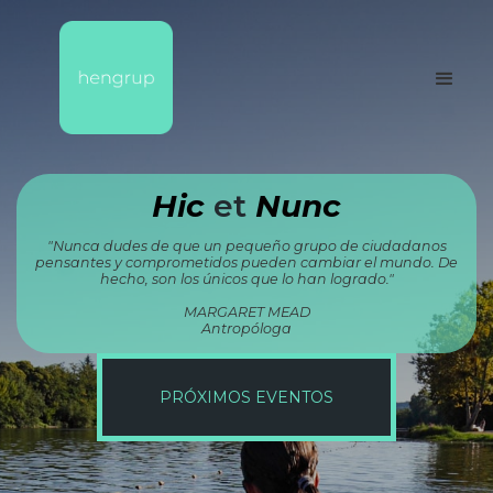
H
ic
et
Nunc
"Nunca dudes de que un pequeño grupo de ciudadanos
pensantes y comprometidos pueden cambiar el mundo. De
hecho, son los únicos que lo han logrado."
MARGARET MEAD
Antropóloga
PRÓXIMOS EVENTOS